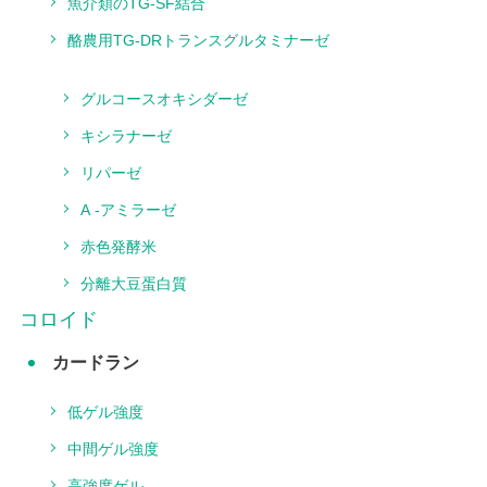
魚介類のTG‐SF結合
酪農用TG‐DRトランスグルタミナーゼ
グルコースオキシダーゼ
キシラナーゼ
リパーゼ
A -アミラーゼ
赤色発酵米
分離大豆蛋白質
コロイド
カードラン
低ゲル強度
中間ゲル強度
高強度ゲル