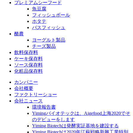
プレミアムシーフード
魚豆腐
フィッシュボール
ホタテ
バスフィッシュ
酪農
ヨーグルト製品
チーズ製品
飲料保存料
ケーキ保存料
ソース保存料
化粧品保存料
カンパニー
会社概要
ファクトリーショー
会社ニュース
環境報告書
Yimingバイオテックは、Aigefood上海2020でそ
のデビューをします
Yiming Biotechは発酵実証基地を建設する
Yiming Biotechは2020年江蘇戦略新興工業特別