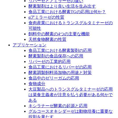
リパーゼとアミラーゼの違い
酵素製剤はより良い生活を生み出す
食品工業における酵素TGの応用は何か？
αアミラーゼの性質
食肉産業におけるトランスグルタミナーゼの
可能性
飼料中の酵素の4つの主要な機能
天然食物酵素の性質
アプリケーション
食品工業における酵素製剤の応用
酵素製剤の食品保存への応用
リパーゼの工業的応用
食品工業におけるリパーゼの応用
酵素調製飼料添加物の用途と対策
食品中のゼリーガムの応用
食物成分
大豆製品へのトランスグルタミナーゼの応用
は菜食主義者が注意を払う必要がある何かで
ある
キシラナーゼ酵素の起源と応用
グルコースオキシダーゼは動物培養に重要な
役割を果たす