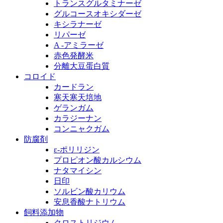
トランスグルタミナーゼ
グルコースオキシダーゼ
キシラナーゼ
リパーゼ
A -アミラーゼ
赤色発酵米
分離大豆蛋白質
コロイド
カードラン
寒天寒天培地
ゲランガム
カラジーナン
コンニャクガム
防腐剤
ε‐ポリリジン
プロピオン酸カルシウム
ナタマイシン
日印
ソルビン酸カリウム
安息香酸ナトリウム
飼料添加物
クロストリジウム