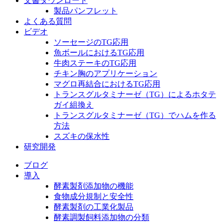
文書ダウンロード
製品パンフレット
よくある質問
ビデオ
ソーセージのTG応用
魚ボールにおけるTG応用
牛肉ステーキのTG応用
チキン胸のアプリケーション
マグロ再結合におけるTG応用
トランスグルタミナーゼ（TG）によるホタテ
ガイ組換え
トランスグルタミナーゼ（TG）でハムを作る
方法
スズキの保水性
研究開発
ブログ
導入
酵素製剤添加物の機能
食物成分規制と安全性
酵素製剤の工業化製品
酵素調製飼料添加物の分類