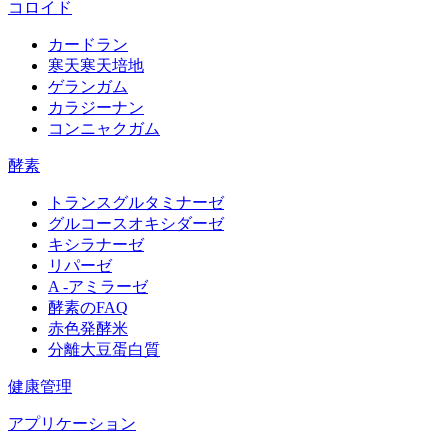
コロイド
カードラン
寒天寒天培地
ゲランガム
カラジーナン
コンニャクガム
酵素
トランスグルタミナーゼ
グルコースオキシダーゼ
キシラナーゼ
リパーゼ
A -アミラーゼ
酵素のFAQ
赤色発酵米
分離大豆蛋白質
健康管理
アプリケーション