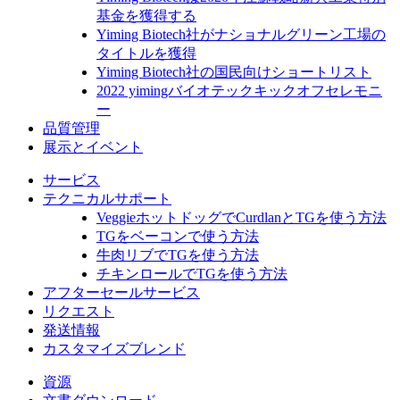
基金を獲得する
Yiming Biotech社がナショナルグリーン工場の
タイトルを獲得
Yiming Biotech社の国民向けショートリスト
2022 yimingバイオテックキックオフセレモニ
ー
品質管理
展示とイベント
サービス
テクニカルサポート
VeggieホットドッグでCurdlanとTGを使う方法
TGをベーコンで使う方法
牛肉リブでTGを使う方法
チキンロールでTGを使う方法
アフターセールサービス
リクエスト
発送情報
カスタマイズブレンド
資源