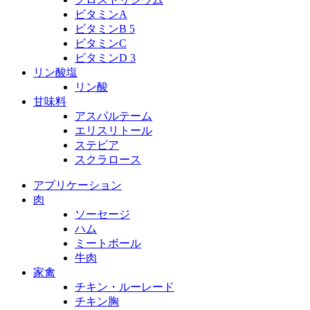
ビタミンA
ビタミンB 5
ビタミンC
ビタミンD 3
リン酸塩
リン酸
甘味料
アスパルテーム
エリスリトール
ステビア
スクラロース
アプリケーション
肉
ソーセージ
ハム
ミートボール
牛肉
家禽
チキン・ルーレード
チキン胸