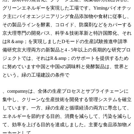
グリーンエネルギーを実現した工場です。Yimingバイオテッ
ク主にバイオエンジニアリング食品添加物や食材に従事し、
その製品ラインを酵素、コロイド、防腐剤などをカバーする
京大理専門の開発パス、科学＆技術革新と特許国際化、それ
はR＆amp；を実現しましたDモードの生産試験推進申請準
備研究京大理両方の新製品と4 - 5年以上の長期的な研究プロ
ジェクトでは、それはR＆amp；のサポートを提供するため
に努めています中国と中国sの調味料と発酵製品は、世界と
という。緑の工場建設の条件で
、compamnyは、全体の生産プロセスとサプライチェーンに
集中し、クリーンな生産技術を開発する管理システムを確立
しています。一方、緑の生産と循環経済の両方に専念して、
エネルギーを節約する目的、消費を減らして、汚染を減らし
て、効率を上げる目的を達成しました。主要な食品添加物メ
ーカーとして