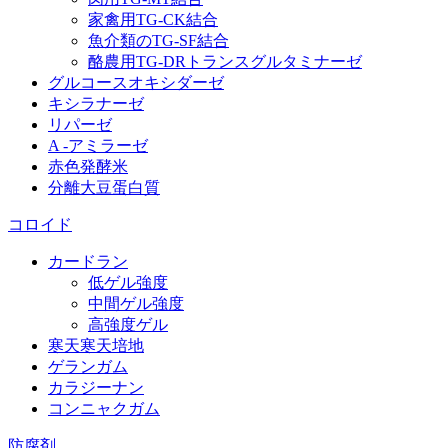
家禽用TG‐CK結合
魚介類のTG‐SF結合
酪農用TG‐DRトランスグルタミナーゼ
グルコースオキシダーゼ
キシラナーゼ
リパーゼ
A -アミラーゼ
赤色発酵米
分離大豆蛋白質
コロイド
カードラン
低ゲル強度
中間ゲル強度
高強度ゲル
寒天寒天培地
ゲランガム
カラジーナン
コンニャクガム
防腐剤