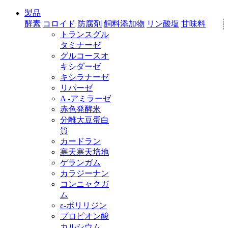
製品
酵素
コロイド
防腐剤
飼料添加物
リン酸塩
甘味料
トランスグル
タミナーゼ
グルコースオ
キシダーゼ
キシラナーゼ
リパーゼ
A -アミラーゼ
赤色発酵米
分離大豆蛋白
質
カードラン
寒天寒天培地
ゲランガム
カラジーナン
コンニャクガ
ム
ε‐ポリリジン
プロピオン酸
カルシウム