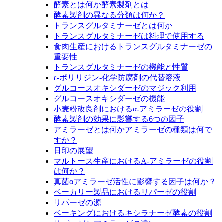
酵素とは何か酵素製剤とは
酵素製剤の異なる分類は何か？
トランスグルタミナーゼとは何か
トランスグルタミナーゼは料理で使用する
食肉生産におけるトランスグルタミナーゼの
重要性
トランスグルタミナーゼの機能と性質
ε‐ポリリジン‐化学防腐剤の代替溶液
グルコースオキシダーゼのマジック利用
グルコースオキシダーゼの機能
小麦粉改良剤におけるα‐アミラーゼの役割
酵素製剤の効果に影響する6つの因子
アミラーゼとは何かアミラーゼの種類は何で
すか？
日印の展望
マルトース生産におけるA‐アミラーゼの役割
は何か？
真菌αアミラーゼ活性に影響する因子は何か？
ベーカリー製品におけるリパーゼの役割
リパーゼの源
ベーキングにおけるキシラナーゼ酵素の役割