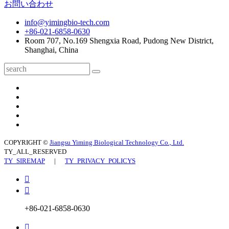
お問い合わせ
info@yimingbio-tech.com
+86-021-6858-0630
Room 707, No.169 Shengxia Road, Pudong New District,
Shanghai, China
COPYRIGHT ©
Jiangsu Yiming Biological Technology Co., Ltd.
TY_ALL_RESERVED
TY_SIREMAP
|
TY_PRIVACY_POLICYS


+86-021-6858-0630
