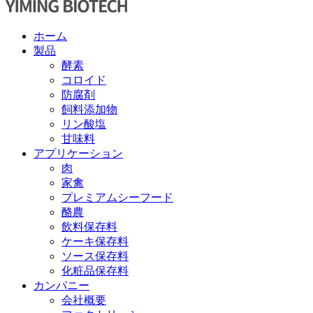
ホーム
製品
酵素
コロイド
防腐剤
飼料添加物
リン酸塩
甘味料
アプリケーション
肉
家禽
プレミアムシーフード
酪農
飲料保存料
ケーキ保存料
ソース保存料
化粧品保存料
カンパニー
会社概要