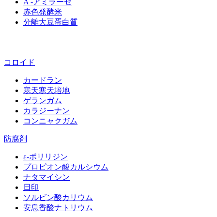
A -アミラーゼ
赤色発酵米
分離大豆蛋白質
コロイド
カードラン
寒天寒天培地
ゲランガム
カラジーナン
コンニャクガム
防腐剤
ε‐ポリリジン
プロピオン酸カルシウム
ナタマイシン
日印
ソルビン酸カリウム
安息香酸ナトリウム