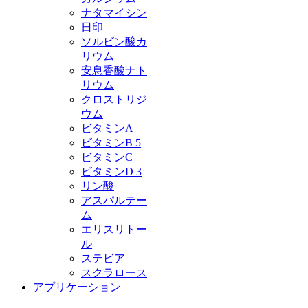
ナタマイシン
日印
ソルビン酸カ
リウム
安息香酸ナト
リウム
クロストリジ
ウム
ビタミンA
ビタミンB 5
ビタミンC
ビタミンD 3
リン酸
アスパルテー
ム
エリスリトー
ル
ステビア
スクラロース
アプリケーション