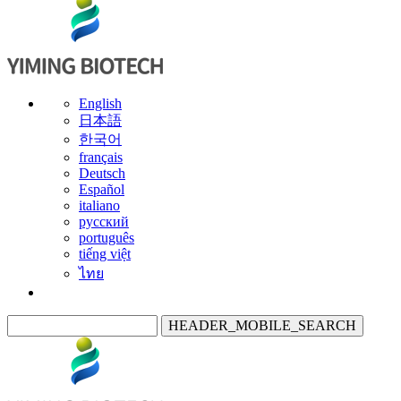
English
日本語
한국어
français
Deutsch
Español
italiano
русский
português
tiếng việt
ไทย
HEADER_MOBILE_SEARCH