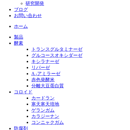
研究開発
ブログ
お問い合わせ
ホーム
製品
酵素
トランスグルタミナーゼ
グルコースオキシダーゼ
キシラナーゼ
リパーゼ
A -アミラーゼ
赤色発酵米
分離大豆蛋白質
コロイド
カードラン
寒天寒天培地
ゲランガム
カラジーナン
コンニャクガム
防腐剤