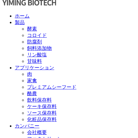
ホーム
製品
酵素
コロイド
防腐剤
飼料添加物
リン酸塩
甘味料
アプリケーション
肉
家禽
プレミアムシーフード
酪農
飲料保存料
ケーキ保存料
ソース保存料
化粧品保存料
カンパニー
会社概要