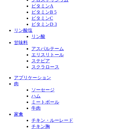
ビタミンA
ビタミンB 5
ビタミンC
ビタミンD 3
リン酸塩
リン酸
甘味料
アスパルテーム
エリスリトール
ステビア
スクラロース
アプリケーション
肉
ソーセージ
ハム
ミートボール
牛肉
家禽
チキン・ルーレード
チキン胸