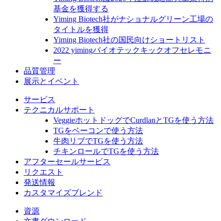
基金を獲得する
Yiming Biotech社がナショナルグリーン工場の
タイトルを獲得
Yiming Biotech社の国民向けショートリスト
2022 yimingバイオテックキックオフセレモニ
ー
品質管理
展示とイベント
サービス
テクニカルサポート
VeggieホットドッグでCurdlanとTGを使う方法
TGをベーコンで使う方法
牛肉リブでTGを使う方法
チキンロールでTGを使う方法
アフターセールサービス
リクエスト
発送情報
カスタマイズブレンド
資源