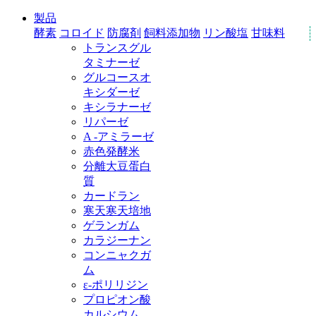
製品
酵素
コロイド
防腐剤
飼料添加物
リン酸塩
甘味料
トランスグル
タミナーゼ
グルコースオ
キシダーゼ
キシラナーゼ
リパーゼ
A -アミラーゼ
赤色発酵米
分離大豆蛋白
質
カードラン
寒天寒天培地
ゲランガム
カラジーナン
コンニャクガ
ム
ε‐ポリリジン
プロピオン酸
カルシウム