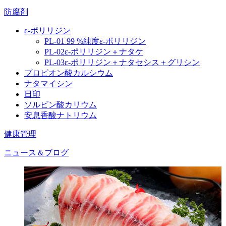
防腐剤
ε‐ポリリジン
PL‐01 99 %純度ε‐ポリリジン
PL‐02ε‐ポリリジン＋ナタケ
PL‐03ε‐ポリリジン＋ナタセシス＋グリシン
プロピオン酸カルシウム
ナタマイシン
日印
ソルビン酸カリウム
安息香酸ナトリウム
健康管理
ニュース＆ブログ