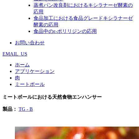
蒸煮パン改良剤におけるキシラナーゼ酵素の
応用
食品加工における食品グレードキシラナーゼ
酵素の応用
食品中のε‐ポリリジンの応用
お問い合わせ
EMAIL_US
ホーム
アプリケーション
肉
ミートボール
ミートボールにおける天然食物エンハンサー
製品：
TG - B