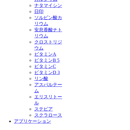
ナタマイシン
日印
ソルビン酸カ
リウム
安息香酸ナト
リウム
クロストリジ
ウム
ビタミンA
ビタミンB 5
ビタミンC
ビタミンD 3
リン酸
アスパルテー
ム
エリスリトー
ル
ステビア
スクラロース
アプリケーション