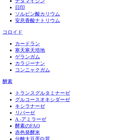
ナタマイシン
日印
ソルビン酸カリウム
安息香酸ナトリウム
コロイド
カードラン
寒天寒天培地
ゲランガム
カラジーナン
コンニャクガム
酵素
トランスグルタミナーゼ
グルコースオキシダーゼ
キシラナーゼ
リパーゼ
A -アミラーゼ
酵素のFAQ
赤色発酵米
分離大豆蛋白質