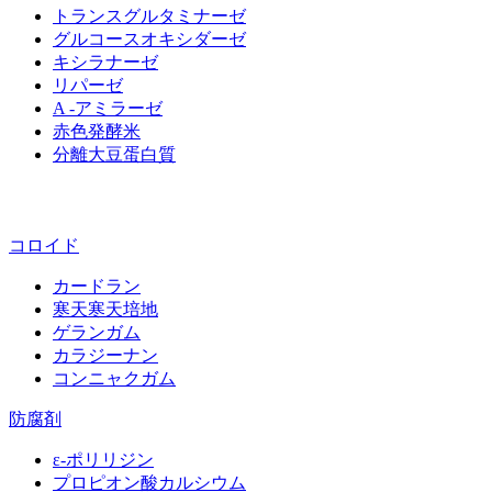
トランスグルタミナーゼ
グルコースオキシダーゼ
キシラナーゼ
リパーゼ
A -アミラーゼ
赤色発酵米
分離大豆蛋白質
コロイド
カードラン
寒天寒天培地
ゲランガム
カラジーナン
コンニャクガム
防腐剤
ε‐ポリリジン
プロピオン酸カルシウム