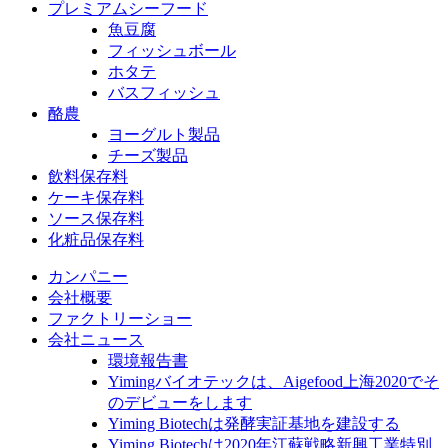
プレミアムシーフード
魚豆腐
フィッシュボール
ホタテ
バスフィッシュ
酪農
ヨーグルト製品
チーズ製品
飲料保存料
ケーキ保存料
ソース保存料
化粧品保存料
カンパニー
会社概要
ファクトリーショー
会社ニュース
環境報告書
Yimingバイオテックは、Aigefood上海2020でそ
のデビューをします
Yiming Biotechは発酵実証基地を建設する
Yiming Biotechは2020年江蘇戦略新興工業特別