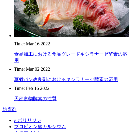
Time: Mar 16 2022
食品加工における食品グレードキシラナーゼ酵素の応
用
Time: Mar 02 2022
蒸煮パン改良剤におけるキシラナーゼ酵素の応用
Time: Feb 16 2022
天然食物酵素の性質
防腐剤
ε‐ポリリジン
プロピオン酸カルシウム