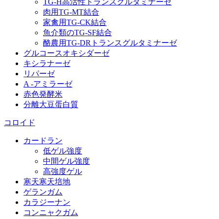
TG‐H高活性トランスグルタミナーゼ
肉用TG‐MT結合
家禽用TG‐CK結合
魚介類のTG‐SF結合
酪農用TG‐DRトランスグルタミナーゼ
グルコースオキシダーゼ
キシラナーゼ
リパーゼ
A -アミラーゼ
赤色発酵米
分離大豆蛋白質
コロイド
カードラン
低ゲル強度
中間ゲル強度
高強度ゲル
寒天寒天培地
ゲランガム
カラジーナン
コンニャクガム