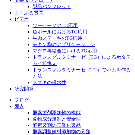
文書ダウンロード
製品パンフレット
よくある質問
ビデオ
ソーセージのTG応用
魚ボールにおけるTG応用
牛肉ステーキのTG応用
チキン胸のアプリケーション
マグロ再結合におけるTG応用
トランスグルタミナーゼ（TG）によるホタテ
ガイ組換え
トランスグルタミナーゼ（TG）でハムを作る
方法
スズキの保水性
研究開発
ブログ
導入
酵素製剤添加物の機能
食物成分規制と安全性
酵素製剤の工業化製品
酵素調製飼料添加物の分類