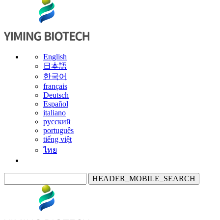
English
日本語
한국어
français
Deutsch
Español
italiano
русский
português
tiếng việt
ไทย
HEADER_MOBILE_SEARCH