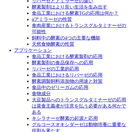
リパーゼとアミラーゼの違い
酵素製剤はより良い生活を生み出す
食品工業における酵素TGの応用は何か？
αアミラーゼの性質
食肉産業におけるトランスグルタミナーゼの
可能性
飼料中の酵素の4つの主要な機能
天然食物酵素の性質
アプリケーション
食品工業における酵素製剤の応用
酵素製剤の食品保存への応用
リパーゼの工業的応用
食品工業におけるリパーゼの応用
酵素調製飼料添加物の用途と対策
食品中のゼリーガムの応用
食物成分
大豆製品へのトランスグルタミナーゼの応用
は菜食主義者が注意を払う必要がある何かで
ある
キシラナーゼ酵素の起源と応用
グルコースオキシダーゼは動物培養に重要な
役割を果たす