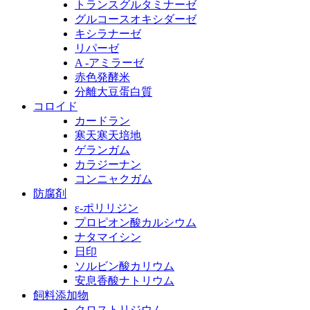
トランスグルタミナーゼ
グルコースオキシダーゼ
キシラナーゼ
リパーゼ
A -アミラーゼ
赤色発酵米
分離大豆蛋白質
コロイド
カードラン
寒天寒天培地
ゲランガム
カラジーナン
コンニャクガム
防腐剤
ε‐ポリリジン
プロピオン酸カルシウム
ナタマイシン
日印
ソルビン酸カリウム
安息香酸ナトリウム
飼料添加物
クロストリジウム