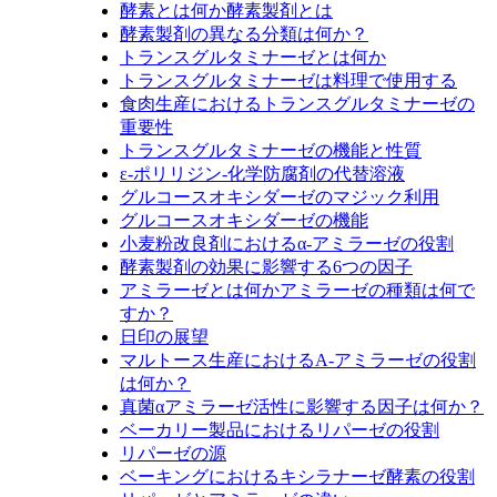
酵素とは何か酵素製剤とは
酵素製剤の異なる分類は何か？
トランスグルタミナーゼとは何か
トランスグルタミナーゼは料理で使用する
食肉生産におけるトランスグルタミナーゼの
重要性
トランスグルタミナーゼの機能と性質
ε‐ポリリジン‐化学防腐剤の代替溶液
グルコースオキシダーゼのマジック利用
グルコースオキシダーゼの機能
小麦粉改良剤におけるα‐アミラーゼの役割
酵素製剤の効果に影響する6つの因子
アミラーゼとは何かアミラーゼの種類は何で
すか？
日印の展望
マルトース生産におけるA‐アミラーゼの役割
は何か？
真菌αアミラーゼ活性に影響する因子は何か？
ベーカリー製品におけるリパーゼの役割
リパーゼの源
ベーキングにおけるキシラナーゼ酵素の役割