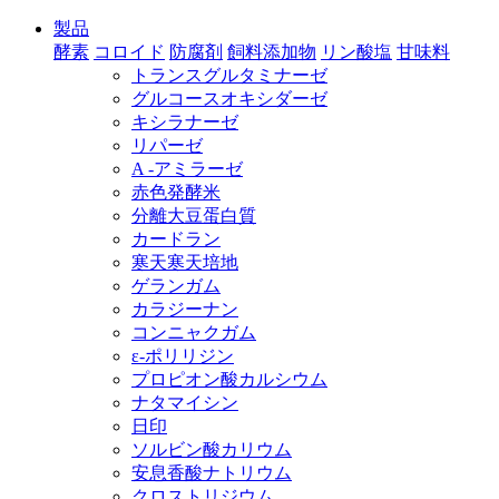
製品
酵素
コロイド
防腐剤
飼料添加物
リン酸塩
甘味料
トランスグルタミナーゼ
グルコースオキシダーゼ
キシラナーゼ
リパーゼ
A -アミラーゼ
赤色発酵米
分離大豆蛋白質
カードラン
寒天寒天培地
ゲランガム
カラジーナン
コンニャクガム
ε‐ポリリジン
プロピオン酸カルシウム
ナタマイシン
日印
ソルビン酸カリウム
安息香酸ナトリウム
クロストリジウム