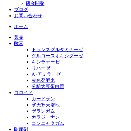
研究開発
ブログ
お問い合わせ
ホーム
製品
酵素
トランスグルタミナーゼ
グルコースオキシダーゼ
キシラナーゼ
リパーゼ
A -アミラーゼ
赤色発酵米
分離大豆蛋白質
コロイド
カードラン
寒天寒天培地
ゲランガム
カラジーナン
コンニャクガム
防腐剤