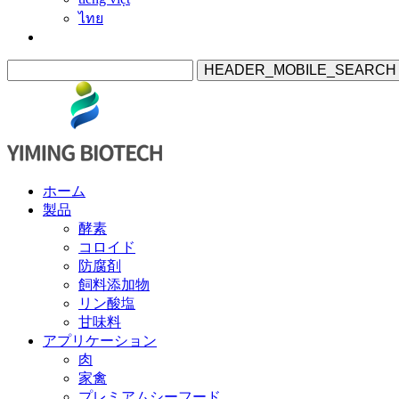
ไทย
HEADER_MOBILE_SEARCH
ホーム
製品
酵素
コロイド
防腐剤
飼料添加物
リン酸塩
甘味料
アプリケーション
肉
家禽
プレミアムシーフード