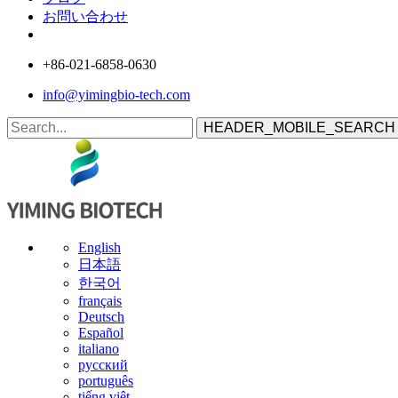
お問い合わせ
+86-021-6858-0630
info@yimingbio-tech.com
HEADER_MOBILE_SEARCH
English
日本語
한국어
français
Deutsch
Español
italiano
русский
português
tiếng việt