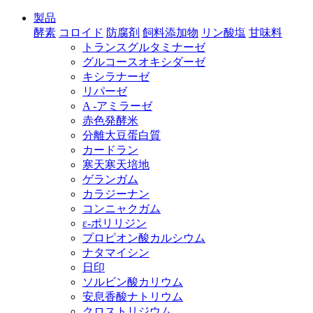
製品
酵素
コロイド
防腐剤
飼料添加物
リン酸塩
甘味料
トランスグルタミナーゼ
グルコースオキシダーゼ
キシラナーゼ
リパーゼ
A -アミラーゼ
赤色発酵米
分離大豆蛋白質
カードラン
寒天寒天培地
ゲランガム
カラジーナン
コンニャクガム
ε‐ポリリジン
プロピオン酸カルシウム
ナタマイシン
日印
ソルビン酸カリウム
安息香酸ナトリウム
クロストリジウム