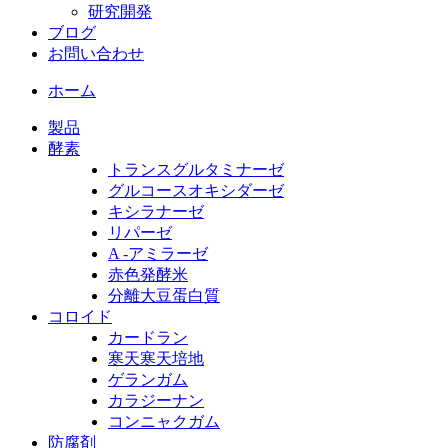
研究開発
ブログ
お問い合わせ
ホーム
製品
酵素
トランスグルタミナーゼ
グルコースオキシダーゼ
キシラナーゼ
リパーゼ
A -アミラーゼ
赤色発酵米
分離大豆蛋白質
コロイド
カードラン
寒天寒天培地
ゲランガム
カラジーナン
コンニャクガム
防腐剤