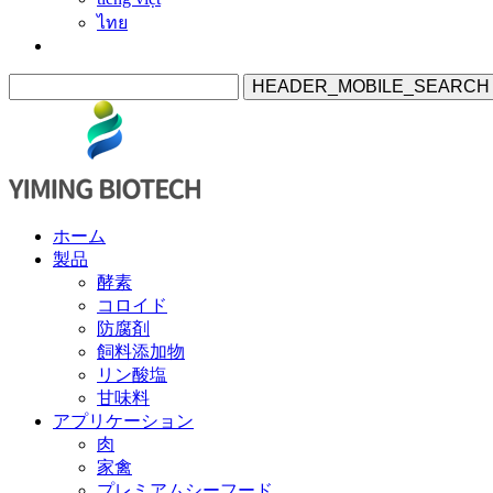
ไทย
HEADER_MOBILE_SEARCH
ホーム
製品
酵素
コロイド
防腐剤
飼料添加物
リン酸塩
甘味料
アプリケーション
肉
家禽
プレミアムシーフード