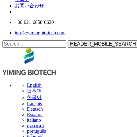
お問い合わせ
+86-021-6858-0630
info@yimingbio-tech.com
HEADER_MOBILE_SEARCH
English
日本語
한국어
français
Deutsch
Español
italiano
русский
português
tiếng việt